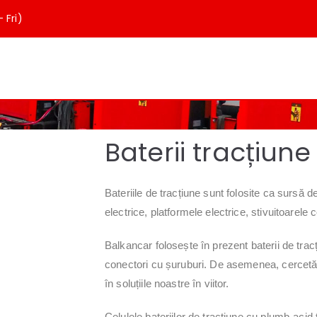
 Fri)
er
Baterii tracțiune
Bateriile de tracțiune sunt folosite ca sursă d
electrice, platformele electrice, stivuitoarele c
Balkancar folosește în prezent baterii de tra
conectori cu șuruburi. De asemenea, cercetăm 
în soluțiile noastre în viitor.
Celulele bateriilor de tracțiune cu plumb-acid 