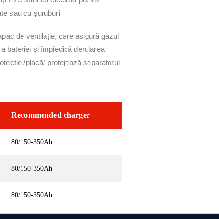
ate sau cu șuruburi
capac de ventilație, care asigură gazul
a bateriei și împiedică derularea
rotecție /placă/ protejează separatorul
Recommended charger
80/150-350Ah
80/150-350Ah
80/150-350Ah