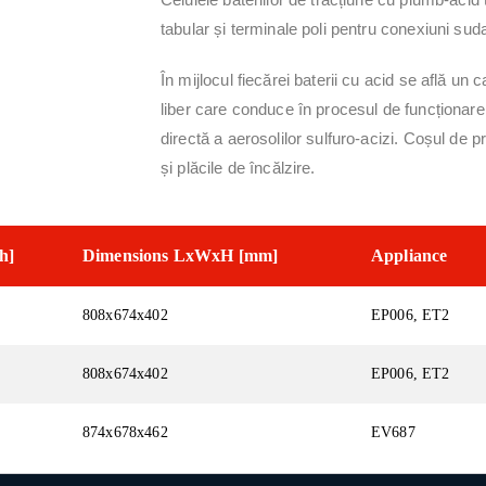
tabular și terminale poli pentru conexiuni sud
În mijlocul fiecărei baterii cu acid se află un 
liber care conduce în procesul de funcționare 
directă a aerosolilor sulfuro-acizi. Coșul de p
și plăcile de încălzire.
h]
Dimensions LxWxH [mm]
Appliance
808х674х402
EP006, ЕТ2
808х674х402
EP006, ET2
874х678х462
EV687