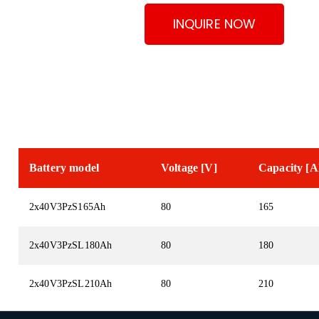
INQUIRE NOW
Battery model
Voltage [V]
Capacity [A
2х40V3PzS165Ah
80
165
2х40V3PzSL180Ah
80
180
2х40V3PzSL210Ah
80
210