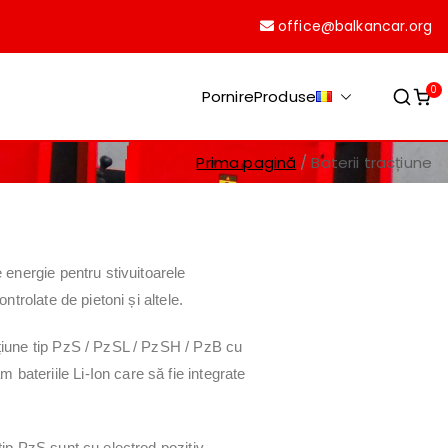
office@balkancar.org
0
Pornire
Produse
Prima pagină
Baterii tracțiune
e energie pentru stivuitoarele
ontrolate de pietoni și altele.
cțiune tip PzS / PzSL / PzSH / PzB cu
bateriile Li-Ion care să fie integrate
tip PzS sunt cu electrod pozitiv